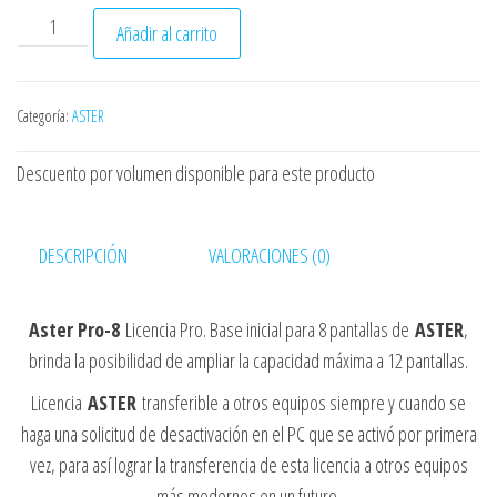
ó
ASTER PRO 8 USERS LIFETIME cantidad
Añadir al carrito
n
Categoría:
ASTER
Descuento por volumen disponible para este producto
DESCRIPCIÓN
VALORACIONES (0)
Aster Pro-8
Licencia Pro. Base inicial para 8 pantallas de
ASTER
,
brinda la posibilidad de ampliar la capacidad máxima a 12 pantallas.
Licencia
ASTER
transferible a otros equipos siempre y cuando se
haga una solicitud de desactivación en el PC que se activó por primera
vez, para así lograr la transferencia de esta licencia a otros equipos
más modernos en un futuro.