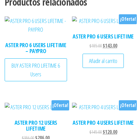
Productos relacionados
¡Oferta!
ASTER PRO 6 USERS LIFETIME
ASTER PRO 6 USERS LIFETIME
El precio original era: 
El precio actu
$
185.00
$
143.00
– PAYPRO
Añadir al carrito
BUY ASTER PRO LIFETIME 6
Users
¡Oferta!
¡Oferta!
ASTER PRO 12 USERS
ASTER PRO 4 USERS LIFETIME
LIFETIME
El precio original era: 
El precio actu
$
145.00
$
120.00
El precio original era: $386.00.
El precio actual es: $286.00.
$
386.00
$
286.00